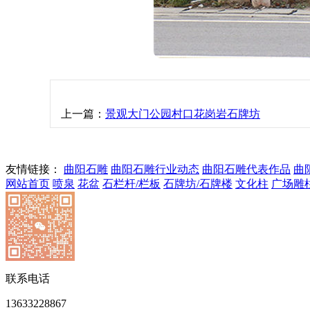
上一篇：
景观大门公园村口花岗岩石牌坊
友情链接：
曲阳石雕
曲阳石雕行业动态
曲阳石雕代表作品
曲
网站首页
喷泉
花盆
石栏杆/栏板
石牌坊/石牌楼
文化柱
广场雕
联系电话
13633228867