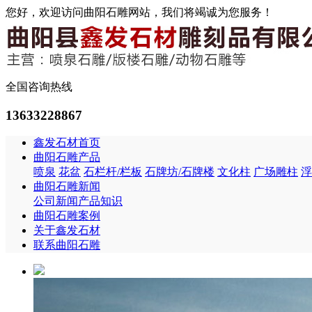
您好，欢迎访问曲阳石雕网站，我们将竭诚为您服务！
全国咨询热线
13633228867
鑫发石材首页
曲阳石雕产品
喷泉
花盆
石栏杆/栏板
石牌坊/石牌楼
文化柱
广场雕柱
浮
曲阳石雕新闻
公司新闻
产品知识
曲阳石雕案例
关于鑫发石材
联系曲阳石雕