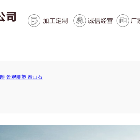
雕
景观雕塑
泰山石