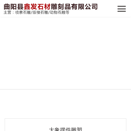
大象摆件雕塑