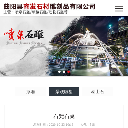
雕柱
浮雕
景观雕塑
泰山石
石凳石桌
发布时间：2020-10-23 10:16
人气：518