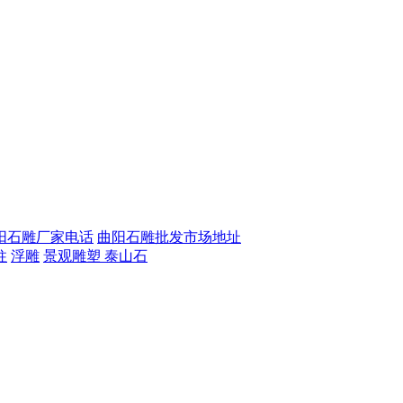
阳石雕厂家电话
曲阳石雕批发市场地址
柱
浮雕
景观雕塑
泰山石