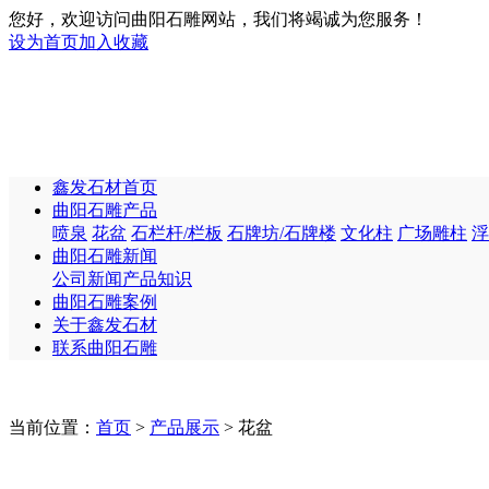
您好，欢迎访问曲阳石雕网站，我们将竭诚为您服务！
设为首页
加入收藏
鑫发石材首页
曲阳石雕产品
喷泉
花盆
石栏杆/栏板
石牌坊/石牌楼
文化柱
广场雕柱
浮
曲阳石雕新闻
公司新闻
产品知识
曲阳石雕案例
关于鑫发石材
联系曲阳石雕
当前位置：
首页
>
产品展示
> 花盆