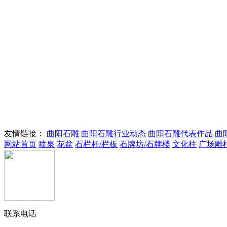
友情链接：
曲阳石雕
曲阳石雕行业动态
曲阳石雕代表作品
曲
网站首页
喷泉
花盆
石栏杆/栏板
石牌坊/石牌楼
文化柱
广场雕
别墅庭院花岗岩流水摆件
石雕鱼缸摆件花盆
联系电话